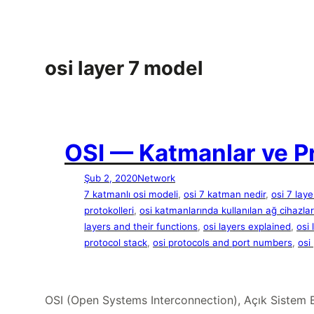
İçeriğe
geç
osi layer 7 model
OSI — Katmanlar ve Pr
Şub 2, 2020
Network
7 katmanlı osi modeli
, 
osi 7 katman nedir
, 
osi 7 lay
protokolleri
, 
osi katmanlarında kullanılan ağ cihazlar
layers and their functions
, 
osi layers explained
, 
osi
protocol stack
, 
osi protocols and port numbers
, 
osi
OSI (Open Systems Interconnection), Açık Sistem Bağ