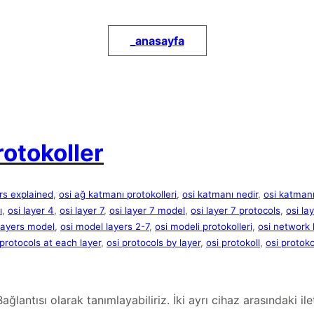
_
anasayfa
otokoller
ers explained
, 
osi ağ katmanı protokolleri
, 
osi katmanı nedir
, 
osi katmanı
ı
, 
osi layer 4
, 
osi layer 7
, 
osi layer 7 model
, 
osi layer 7 protocols
, 
osi la
 layers model
, 
osi model layers 2-7
, 
osi modeli protokolleri
, 
osi network 
 protocols at each layer
, 
osi protocols by layer
, 
osi protokoll
, 
osi protoko
lantısı olarak tanımlayabiliriz. İki ayrı cihaz arasındaki i