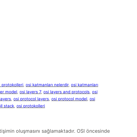
 protokolleri
, 
osi katmanları nelerdir
, 
osi katmanları
yer model
, 
osi layers 7
, 
osi layers and protocols
, 
osi
layers
, 
osi protocol layers
, 
osi protocol model
, 
osi
ll stack
, 
osi protokolleri
letişimin oluşmasını sağlamaktadır. OSI öncesinde