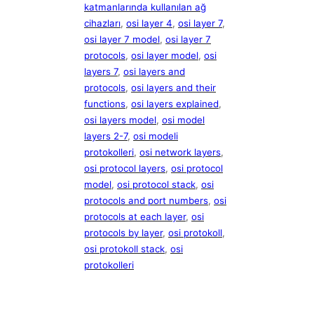
katmanlarında kullanılan ağ
cihazları
, 
osi layer 4
, 
osi layer 7
, 
osi layer 7 model
, 
osi layer 7
protocols
, 
osi layer model
, 
osi
layers 7
, 
osi layers and
protocols
, 
osi layers and their
functions
, 
osi layers explained
, 
osi layers model
, 
osi model
layers 2-7
, 
osi modeli
protokolleri
, 
osi network layers
, 
osi protocol layers
, 
osi protocol
model
, 
osi protocol stack
, 
osi
protocols and port numbers
, 
osi
protocols at each layer
, 
osi
protocols by layer
, 
osi protokoll
, 
osi protokoll stack
, 
osi
protokolleri