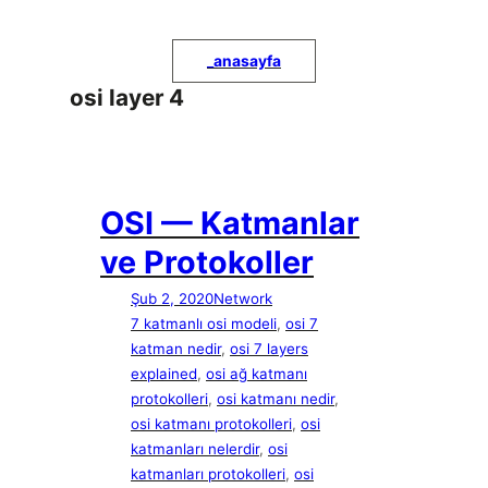
İçeriğe
geç
_
anasayfa
osi layer 4
OSI — Katmanlar
ve Protokoller
Şub 2, 2020
Network
7 katmanlı osi modeli
, 
osi 7
katman nedir
, 
osi 7 layers
explained
, 
osi ağ katmanı
protokolleri
, 
osi katmanı nedir
, 
osi katmanı protokolleri
, 
osi
katmanları nelerdir
, 
osi
katmanları protokolleri
, 
osi