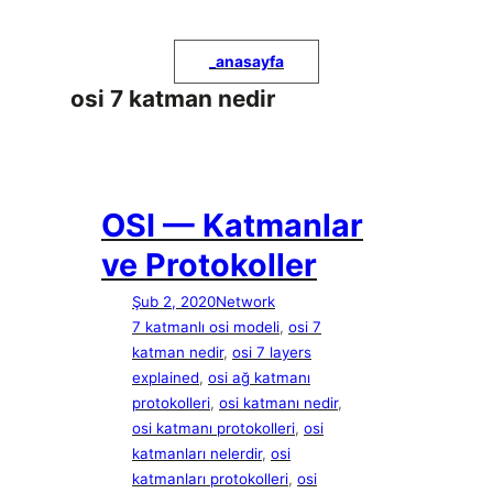
İçeriğe
geç
_
anasayfa
osi 7 katman nedir
OSI — Katmanlar
ve Protokoller
Şub 2, 2020
Network
7 katmanlı osi modeli
, 
osi 7
katman nedir
, 
osi 7 layers
explained
, 
osi ağ katmanı
protokolleri
, 
osi katmanı nedir
, 
osi katmanı protokolleri
, 
osi
katmanları nelerdir
, 
osi
katmanları protokolleri
, 
osi