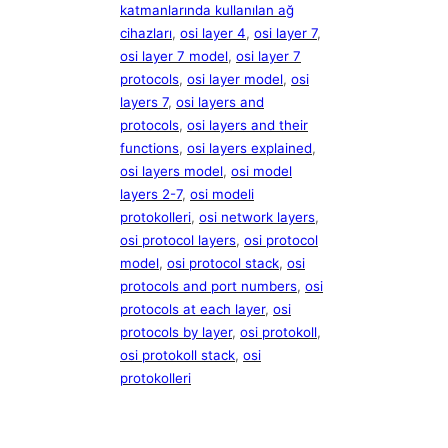
katmanlarında kullanılan ağ
cihazları
, 
osi layer 4
, 
osi layer 7
, 
osi layer 7 model
, 
osi layer 7
protocols
, 
osi layer model
, 
osi
layers 7
, 
osi layers and
protocols
, 
osi layers and their
functions
, 
osi layers explained
, 
osi layers model
, 
osi model
layers 2-7
, 
osi modeli
protokolleri
, 
osi network layers
, 
osi protocol layers
, 
osi protocol
model
, 
osi protocol stack
, 
osi
protocols and port numbers
, 
osi
protocols at each layer
, 
osi
protocols by layer
, 
osi protokoll
, 
osi protokoll stack
, 
osi
protokolleri