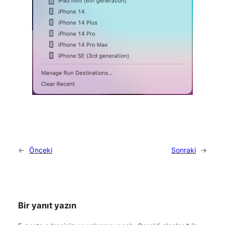
←
Önceki
Sonraki
→
Bir yanıt yazın