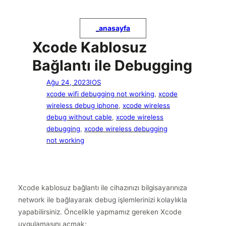
_
anasayfa
Xcode Kablosuz
Bağlantı ile Debugging
Ağu 24, 2023
IOS
xcode wifi debugging not working
, 
xcode
wireless debug iphone
, 
xcode wireless
debug without cable
, 
xcode wireless
debugging
, 
xcode wireless debugging
not working
Xcode kablosuz bağlantı ile cihazınızı bilgisayarınıza
network ile bağlayarak debug işlemlerinizi kolaylıkla
yapabilirsiniz. Öncelikle yapmamız gereken Xcode
uygulamasını açmak;