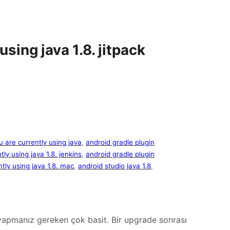
using java 1.8. jitpack
u are currently using java
, 
android gradle plugin
tly using java 1.8. jenkins
, 
android gradle plugin
ntly using java 1.8. mac
, 
android studio java 1.8
, 
z yapmanız gereken çok basit. Bir upgrade sonrası