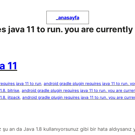
_
anasayfa
 java 11 to run. you are currently 
a 11
requires java 11 to run
, 
android gradle plugin requires java 11 to run. yo
.8. bitrise
, 
android gradle plugin requires java 11 to run. you are curren
1.8. jitpack
, 
android gradle plugin requires java 11 to run. you are curre
z şu an da Java 1.8 kullanıyorsunuz gibi bir hata aldıysanı