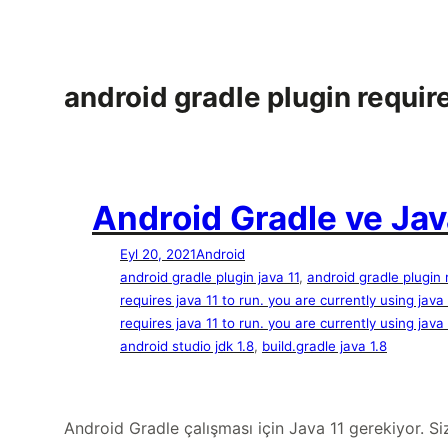
İçeriğe
geç
android gradle plugin requires
Android Gradle ve Jav
Eyl 20, 2021
Android
android gradle plugin java 11
, 
android gradle plugin 
requires java 11 to run. you are currently using java 1
requires java 11 to run. you are currently using java 
android studio jdk 1.8
, 
build.gradle java 1.8
Android Gradle çalışması için Java 11 gerekiyor. Si