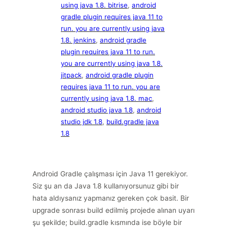
using java 1.8. bitrise
, 
android
gradle plugin requires java 11 to
run. you are currently using java
1.8. jenkins
, 
android gradle
plugin requires java 11 to run.
you are currently using java 1.8.
jitpack
, 
android gradle plugin
requires java 11 to run. you are
currently using java 1.8. mac
, 
android studio java 1.8
, 
android
studio jdk 1.8
, 
build.gradle java
1.8
Android Gradle çalışması için Java 11 gerekiyor.
Siz şu an da Java 1.8 kullanıyorsunuz gibi bir
hata aldıysanız yapmanız gereken çok basit. Bir
upgrade sonrası build edilmiş projede alınan uyarı
şu şekilde; build.gradle kısmında ise böyle bir