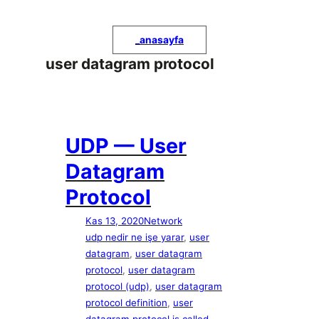
İçeriğe
geç
_
anasayfa
user datagram protocol
UDP — User
Datagram
Protocol
Kas 13, 2020
Network
udp nedir ne işe yarar
, 
user
datagram
, 
user datagram
protocol
, 
user datagram
protocol (udp)
, 
user datagram
protocol definition
, 
user